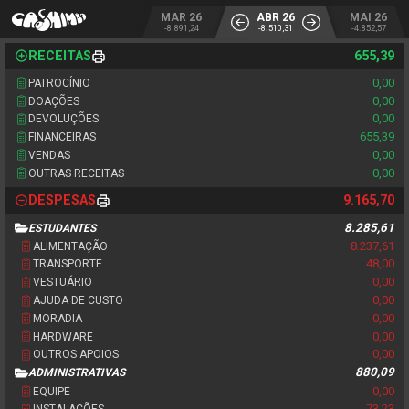
MAR 26
ABR 26
MAI 26
-8.891,24
-8.510,31
-4.852,57
RECEITAS
655,39
0,00
PATROCÍNIO
0,00
DOAÇÕES
0,00
DEVOLUÇÕES
655,39
FINANCEIRAS
0,00
VENDAS
0,00
OUTRAS RECEITAS
DESPESAS
9.165,70
8.285,61
ESTUDANTES
8.237,61
ALIMENTAÇÃO
48,00
TRANSPORTE
0,00
VESTUÁRIO
0,00
AJUDA DE CUSTO
0,00
MORADIA
0,00
HARDWARE
0,00
OUTROS APOIOS
880,09
ADMINISTRATIVAS
0,00
EQUIPE
73,23