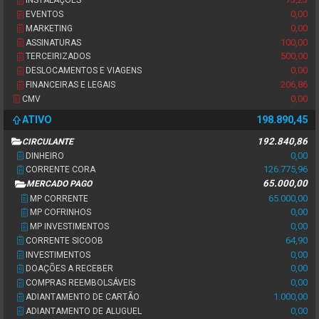
INSTALAÇÕES
0,00
EVENTOS
0,00
MARKETING
100,00
ASSINATURAS
500,00
TERCEIRIZADOS
0,00
DESLOCAMENTOS E VIAGENS
206,86
FINANCEIRAS E LEGAIS
0,00
CMV
ATIVO
198.890,45
192.840,86
CIRCULANTE
0,00
DINHEIRO
126.775,96
CORRENTE CORA
65.000,00
MERCADO PAGO
65.000,00
MP CORRENTE
0,00
MP COFRINHOS
0,00
MP INVESTIMENTOS
64,90
CORRENTE SICOOB
0,00
INVESTIMENTOS
0,00
DOAÇÕES A RECEBER
0,00
COMPRAS REEMBOLSÁVEIS
1.000,00
ADIANTAMENTO DE CARTÃO
0,00
ADIANTAMENTO DE ALUGUEL